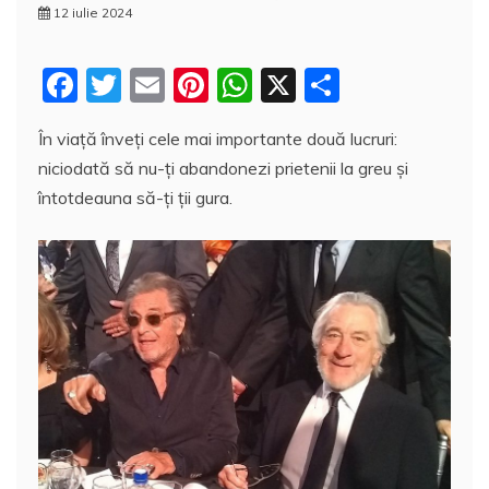
12 iulie 2024
F
T
E
Pi
W
X
P
a
w
m
nt
h
a
În viaţă înveţi cele mai importante două lucruri:
c
itt
ai
er
at
rt
niciodată să nu-ţi abandonezi prietenii la greu şi
e
er
l
e
s
aj
întotdeauna să-ţi ţii gura.
b
st
A
e
o
p
a
o
p
z
k
ă