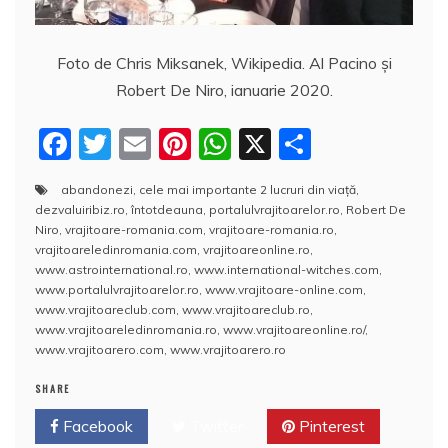
Foto de Chris Miksanek, Wikipedia. Al Pacino și
Robert De Niro, ianuarie 2020.
F
T
E
Pi
W
X
P
a
w
m
nt
h
a
abandonezi
,
cele mai importante 2 lucruri din viaţă
,
c
itt
ai
er
at
rt
dezvaluiribiz.ro
,
întotdeauna
,
portalulvrajitoarelor.ro
,
Robert De
e
er
l
e
s
aj
Niro
,
vrajitoare-romania.com
,
vrajitoare-romania.ro
,
vrajitoareledinromania.com
,
vrajitoareonline.ro
,
b
st
A
e
www.astrointernational.ro
,
www.international-witches.com
,
www.portalulvrajitoarelor.ro
,
www.vrajitoare-online.com
,
o
p
a
www.vrajitoareclub.com
,
www.vrajitoareclub.ro
,
o
p
z
www.vrajitoareledinromania.ro
,
www.vrajitoareonline.ro/
,
www.vrajitoarero.com
,
www.vrajitoarero.ro
k
ă
SHARE
Facebook
Twitter
Pinterest