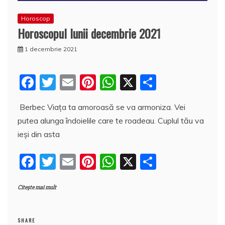
Horoscop
Horoscopul lunii decembrie 2021
1 decembrie 2021
F
T
E
Pi
W
X
P
a
w
m
nt
h
a
Berbec Viața ta amoroasă se va armoniza. Vei
c
itt
ai
er
at
rt
putea alunga îndoielile care te roadeau. Cuplul tău va
e
er
l
e
s
aj
ieși din asta
b
st
A
e
F
T
E
Pi
W
X
P
o
p
a
a
w
m
nt
h
a
o
p
z
Citește mai mult
c
itt
ai
er
at
rt
k
ă
e
er
l
e
s
aj
SHARE