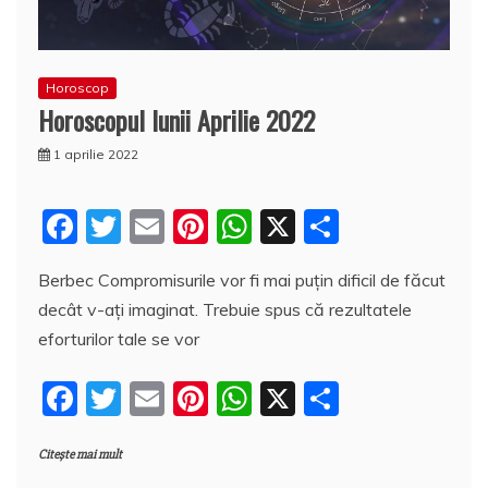
Horoscop
Horoscopul lunii Aprilie 2022
1 aprilie 2022
F
T
E
Pi
W
X
P
a
w
m
nt
h
a
Berbec Compromisurile vor fi mai puțin dificil de făcut
c
itt
ai
er
at
rt
decât v-ați imaginat. Trebuie spus că rezultatele
e
er
l
e
s
aj
eforturilor tale se vor
b
st
A
e
F
T
E
Pi
W
X
P
o
p
a
a
w
m
nt
h
a
o
p
z
Citește mai mult
c
itt
ai
er
at
rt
k
ă