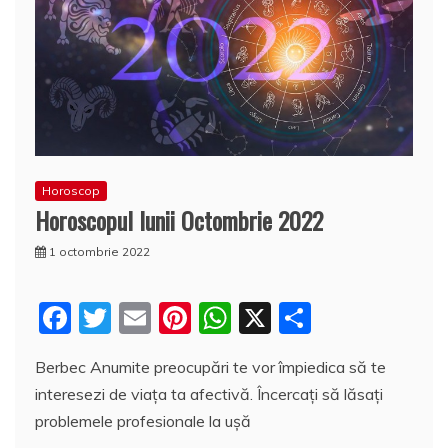
Horoscop
Horoscopul lunii Octombrie 2022
1 octombrie 2022
F
T
E
Pi
W
X
P
a
w
m
nt
h
a
Berbec Anumite preocupări te vor împiedica să te
c
itt
ai
er
at
rt
interesezi de viața ta afectivă. Încercați să lăsați
e
er
l
e
s
aj
problemele profesionale la ușă
b
st
A
e