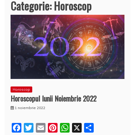
Categorie:
Horoscop
Horoscop
Horoscopul lunii Noiembrie 2022
1 noiembrie 2022
F
T
E
Pi
W
X
P