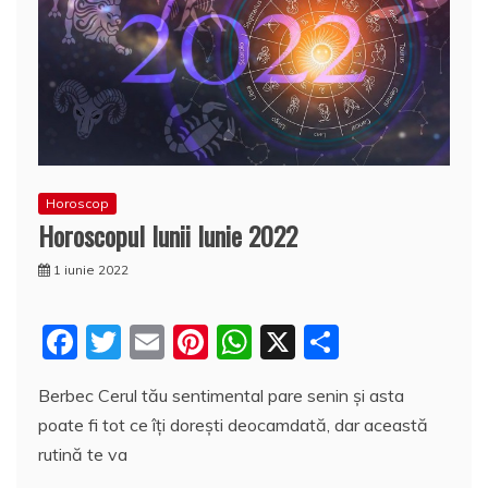
Horoscop
Horoscopul lunii Iunie 2022
1 iunie 2022
F
T
E
Pi
W
X
P
a
w
m
nt
h
a
Berbec Cerul tău sentimental pare senin și asta
c
itt
ai
er
at
rt
poate fi tot ce îți dorești deocamdată, dar această
e
er
l
e
s
aj
rutină te va
b
st
A
e