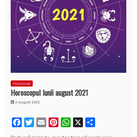
Horoscop
Horoscopul lunii august 2021
2 august 2021
F
T
E
Pi
W
X
P
a
w
m
nt
h
a