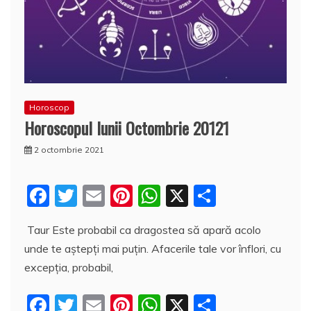
Horoscop
Horoscopul lunii Octombrie 20121
2 octombrie 2021
F
T
E
Pi
W
X
P
a
w
m
nt
h
a
Taur Este probabil ca dragostea să apară acolo
c
itt
ai
er
at
rt
unde te aștepți mai puțin. Afacerile tale vor înflori, cu
e
er
l
e
s
aj
excepția, probabil,
b
st
A
e
F
T
E
Pi
W
X
P
o
p
a