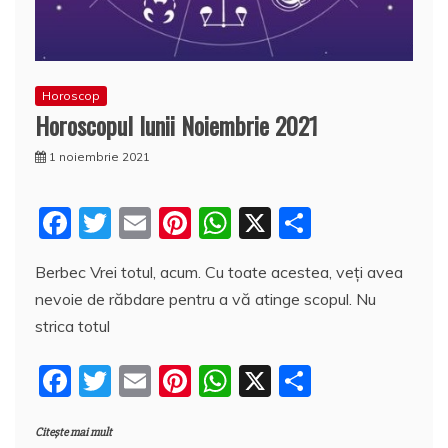
Horoscop
Horoscopul lunii Noiembrie 2021
1 noiembrie 2021
F
T
E
Pi
W
X
P
a
w
m
nt
h
a
Berbec Vrei totul, acum. Cu toate acestea, veți avea
c
itt
ai
er
at
rt
nevoie de răbdare pentru a vă atinge scopul. Nu
e
er
l
e
s
aj
strica totul
b
st
A
e
F
T
E
Pi
W
X
P
o
p
a
a
w
m
nt
h
a
o
p
z
Citește mai mult
c
itt
ai
er
at
rt
k
ă