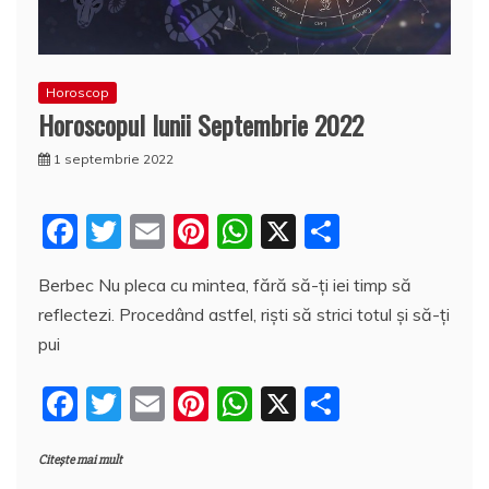
Horoscop
Horoscopul lunii Septembrie 2022
1 septembrie 2022
F
T
E
Pi
W
X
P
a
w
m
nt
h
a
Berbec Nu pleca cu mintea, fără să-ți iei timp să
c
itt
ai
er
at
rt
reflectezi. Procedând astfel, riști să strici totul și să-ți
e
er
l
e
s
aj
pui
b
st
A
e
F
T
E
Pi
W
X
P
o
p
a
a
w
m
nt
h
a
o
p
z
Citește mai mult
c
itt
ai
er
at
rt
k
ă