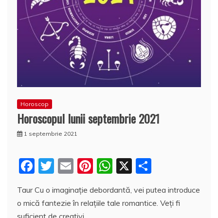
Horoscop
Horoscopul lunii septembrie 2021
1 septembrie 2021
F
T
E
Pi
W
X
P
a
w
m
nt
h
a
Taur Cu o imaginație debordantă, vei putea introduce
c
itt
ai
er
at
rt
o mică fantezie în relațiile tale romantice. Veți fi
e
er
l
e
s
aj
suficient de creativi