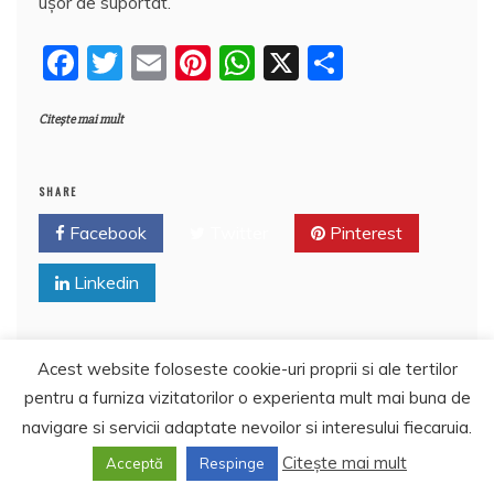
uşor de suportat.
e
er
l
e
s
aj
b
st
A
e
F
T
E
Pi
W
X
P
o
p
a
a
w
m
nt
h
a
o
p
z
Citește mai mult
c
itt
ai
er
at
rt
k
ă
e
er
l
e
s
aj
b
st
A
e
SHARE
o
p
a
Facebook
Twitter
Pinterest
o
p
z
Linkedin
k
ă
Acest website foloseste cookie-uri proprii si ale tertilor
pentru a furniza vizitatorilor o experienta mult mai buna de
navigare si servicii adaptate nevoilor si interesului fiecaruia.
Citește mai mult
Acceptă
Respinge