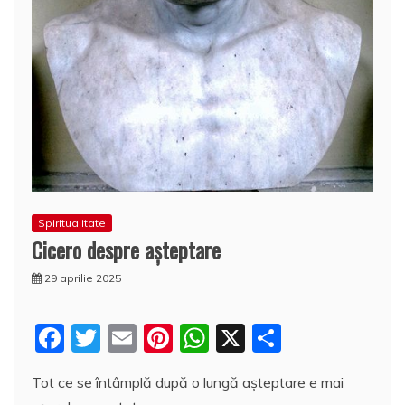
Spiritualitate
Cicero despre aşteptare
29 aprilie 2025
F
T
E
Pi
W
X
P
a
w
m
nt
h
a
Tot ce se întâmplă după o lungă aşteptare e mai
c
itt
ai
er
at
rt