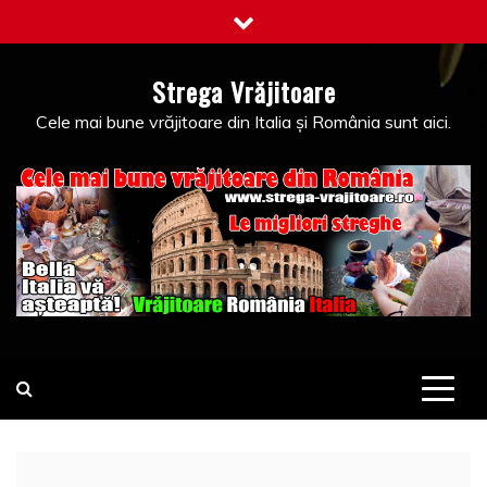
Skip
to
content
Strega Vrăjitoare
Cele mai bune vrăjitoare din Italia și România sunt aici.