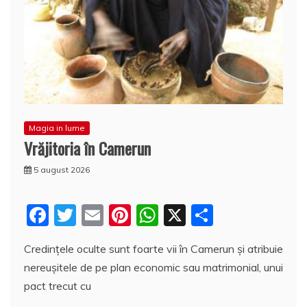
Magia in lume
Vrăjitoria în Camerun
5 august 2026
F
T
E
Pi
W
X
P
a
w
m
nt
h
a
Credinţele oculte sunt foarte vii în Camerun şi atribuie
c
itt
ai
er
at
rt
nereuşitele de pe plan economic sau matrimonial, unui
e
er
l
e
s
aj
pact trecut cu
b
st
A
e