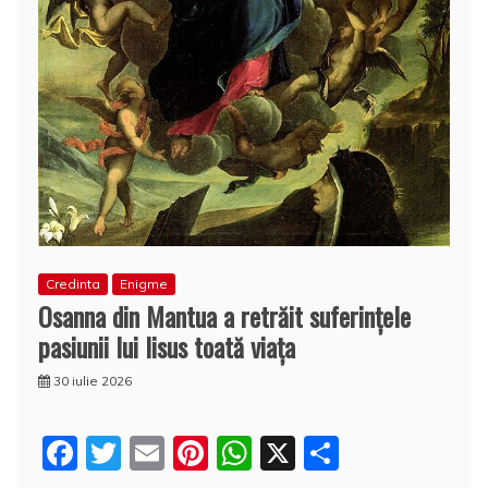
Credinta
Enigme
Osanna din Mantua a retrăit suferințele
pasiunii lui Iisus toată viaţa
30 iulie 2026
F
T
E
Pi
W
X
P