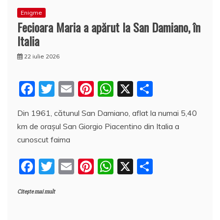
Enigme
Fecioara Maria a apărut la San Damiano, în
Italia
22 iulie 2026
F
T
E
Pi
W
X
P
a
w
m
nt
h
a
Din 1961, cătunul San Damiano, aflat la numai 5,40
c
itt
ai
er
at
rt
km de orașul San Giorgio Piacentino din Italia a
e
er
l
e
s
aj
cunoscut faima
b
st
A
e
F
T
E
Pi
W
X
P
o
p
a
a
w
m
nt
h
a
o
p
z
Citește mai mult
c
itt
ai
er
at
rt
k
ă
e
er
l
e
s
aj