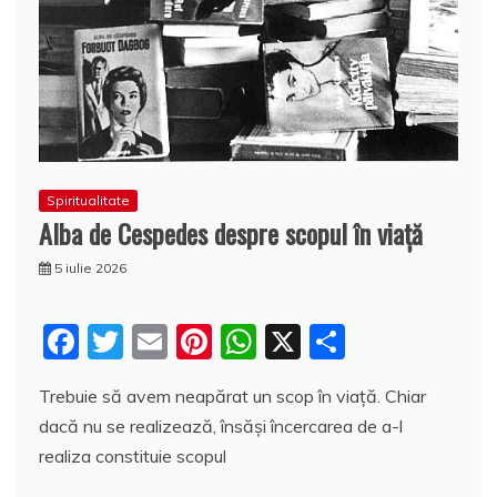
Spiritualitate
Alba de Cespedes despre scopul în viaţă
5 iulie 2026
F
T
E
Pi
W
X
P
a
w
m
nt
h
a
Trebuie să avem neapărat un scop în viaţă. Chiar
c
itt
ai
er
at
rt
dacă nu se realizează, însăşi încercarea de a-l
e
er
l
e
s
aj
realiza constituie scopul
b
st
A
e