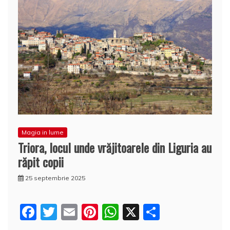
Magia in lume
Triora, locul unde vrăjitoarele din Liguria au
răpit copii
25 septembrie 2025
F
T
E
Pi
W
X
P
a
w
m
nt
h
a