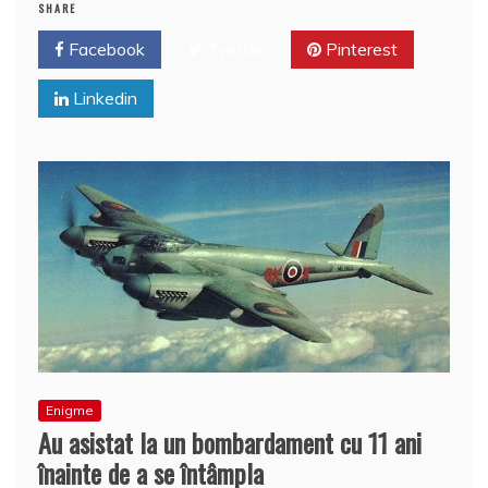
b
st
A
e
SHARE
o
p
a
Facebook
Twitter
Pinterest
o
p
z
Linkedin
k
ă
Enigme
Au asistat la un bombardament cu 11 ani
înainte de a se întâmpla