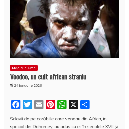
Magia in lume
Voodoo, un cult african straniu
24 ianuarie 2026
F
T
E
Pi
W
X
P
a
w
m
nt
h
a
Sclavii de pe corăbiile care veneau din Africa, în
c
itt
ai
er
at
rt
special din Dahomey, au adus cu ei, în secolele XVII şi