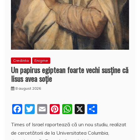
Credinta
Enigme
Un papirus egiptean foarte vechi susţine că
Iisus avea soţie
8 august 2026
F
T
E
Pi
W
X
P
a
w
m
nt
h
a
Times of Israel raportează că un nou studiu, realizat
c
itt
ai
er
at
rt
de cercetătorii de la Universitatea Columbia,
e
er
l
e
s
aj