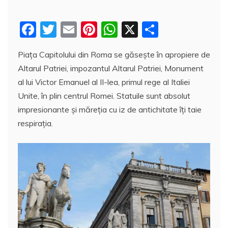
F
T
E
Pi
W
X
P
a
w
m
nt
h
a
Piața Capitolului din Roma se găsește în apropiere de
c
itt
ai
er
at
rt
Altarul Patriei, impozantul Altarul Patriei, Monument
e
er
l
e
s
aj
al lui Victor Emanuel al II-lea, primul rege al Italiei
b
st
A
e
Unite, în plin centrul Romei. Statuile sunt absolut
o
p
a
impresionante și măreția cu iz de antichitate îți taie
o
p
z
respirația.
k
ă