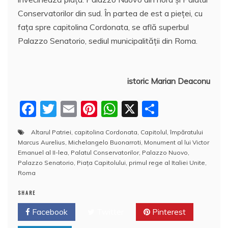
Conservatorilor din sud. În partea de est a pieței, cu
fața spre capitolina Cordonata, se află superbul
Palazzo Senatorio, sediul municipalității din Roma.
istoric Marian Deaconu
F
T
E
Pi
W
X
P
a
w
m
nt
h
a
Altarul Patriei
,
capitolina Cordonata
,
Capitolul
,
împăratului
c
itt
ai
er
at
rt
Marcus Aurelius
,
Michelangelo Buonarroti
,
Monument al lui Victor
e
er
l
e
s
aj
Emanuel al II-lea
,
Palatul Conservatorilor
,
Palazzo Nuovo
,
Palazzo Senatorio
,
Piața Capitolului
,
primul rege al Italiei Unite
,
b
st
A
e
Roma
o
p
a
SHARE
o
p
z
Facebook
Twitter
Pinterest
k
ă