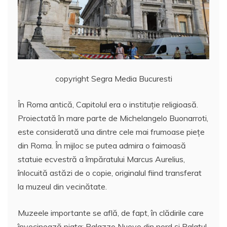
copyright Segra Media Bucuresti
În Roma antică, Capitolul era o instituție religioasă.
Proiectată în mare parte de Michelangelo Buonarroti,
este considerată una dintre cele mai frumoase piețe
din Roma. În mijloc se putea admira o faimoasă
statuie ecvestră a împăratului Marcus Aurelius,
înlocuită astăzi de o copie, originalul fiind transferat
la muzeul din vecinătate.
Muzeele importante se află, de fapt, în clădirile care
învecinează piața: Palazzo Nuovo din nord și Palatul