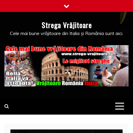
Skip
to
content
Strega Vrăjitoare
Cele mai bune vrăjitoare din Italia și România sunt aici.