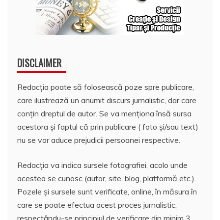
DISCLAIMER
Redacția poate să folosească poze spre publicare,
care ilustrează un anumit discurs jurnalistic, dar care
conțin dreptul de autor. Se va menționa însă sursa
acestora și faptul că prin publicare ( foto și/sau text)
nu se vor aduce prejudicii persoanei respective.
Redacția va indica sursele fotografiei, acolo unde
acestea se cunosc (autor, site, blog, platformă etc.).
Pozele și sursele sunt verificate, online, în măsura în
care se poate efectua acest proces jurnalistic,
respectându-se principiul de verificare din minim 3