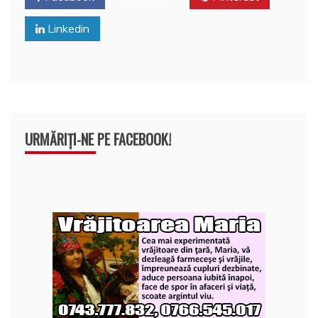
o
p
a
o
p
z
Linkedin
k
ă
URMĂRIȚI-NE PE FACEBOOK!