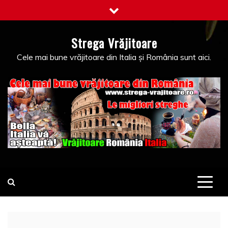
Skip
to
content
Strega Vrăjitoare
Cele mai bune vrăjitoare din Italia și România sunt aici.