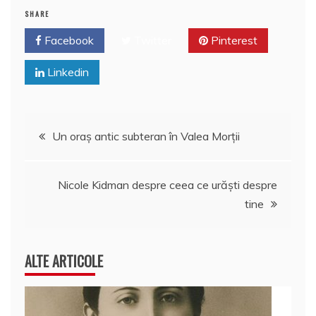
o
p
z
SHARE
k
ă
Facebook
Twitter
Pinterest
Linkedin
Navigare
Un oraş antic subteran în Valea Morţii
în
Nicole Kidman despre ceea ce urăști despre
articole
tine
ALTE ARTICOLE