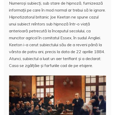
Numeroşi subiecţi, sub stare de hipnoză, furnizează
c
itt
ai
er
at
rt
informaţii pe care în mod normal ar trebui să le ignore.
e
er
l
e
s
aj
Hipnotizatorul britanic Joe Keetan ne spune cazul
b
st
A
e
unui subiect reîntors sub hipnoză într-o viaţă
o
p
a
anterioară petrecută la începutul secolului, ca
o
p
z
muncitor agricol în comitatul Essex, în sudul Angliei.
Keeton i-a cerut subiectului său de a reveni până la
k
ă
vârsta de patru ani, precis la data de 22 aprilie 1884.
Atunci, subiectul a luat un aer terifiant şi a declarat:
Casa se zgâlţâie şi farfuriile cad de pe etajere.