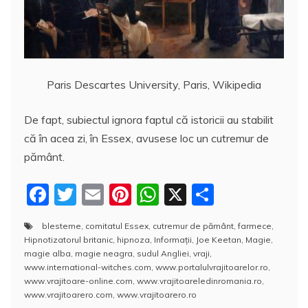
Paris Descartes University, Paris, Wikipedia
De fapt, subiectul ignora faptul că istoricii au stabilit
că în acea zi, în Essex, avusese loc un cutremur de
pământ.
F
T
E
Pi
W
X
P
a
w
m
nt
h
a
blesteme
,
comitatul Essex
,
cutremur de pământ
,
farmece
,
c
itt
ai
er
at
rt
Hipnotizatorul britanic
,
hipnoza
,
Informaţii
,
Joe Keetan
,
Magie
,
e
er
l
e
s
aj
magie alba
,
magie neagra
,
sudul Angliei
,
vraji
,
www.international-witches.com
,
www.portalulvrajitoarelor.ro
,
b
st
A
e
www.vrajitoare-online.com
,
www.vrajitoareledinromania.ro
,
www.vrajitoarero.com
,
www.vrajitoarero.ro
o
p
a