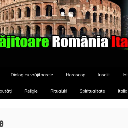
Dialog cu vrăjitoarele
Horoscop
Insolit
Int
outăți
Religie
Ritualuiri
Spiritualitate
Itali
e