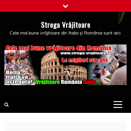
Skip
to
content
Strega Vrăjitoare
Cele mai bune vrăjitoare din Italia și România sunt aici.