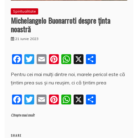
Spiritualitate
Michelangelo Buonarroti despre ținta
noastră
21 iunie 2023
F
T
E
Pi
W
X
P
a
w
m
nt
h
a
Pentru cei mai mulți dintre noi, marele pericol este că
c
itt
ai
er
at
rt
țintim prea sus și nu reușim, ci că țintim prea
e
er
l
e
s
aj
b
st
A
e
F
T
E
Pi
W
X
P
o
p
a
a
w
m
nt
h
a
o
p
z
Citește mai mult
c
itt
ai
er
at
rt
k
ă
e
er
l
e
s
aj
SHARE