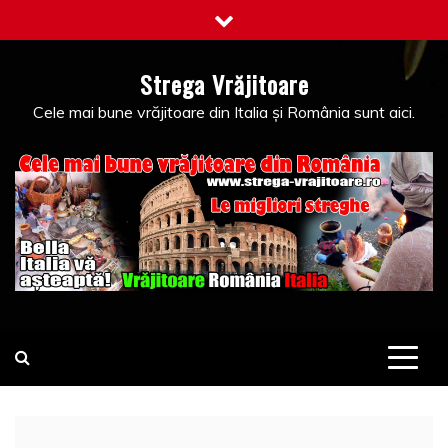
Skip
to
content
Strega Vrăjitoare
Cele mai bune vrăjitoare din Italia și România sunt aici.