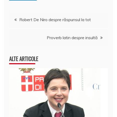
k
ă
Navigare
Robert De Niro despre răspunsul la tot
în
Proverb latin despre insultă
articole
ALTE ARTICOLE