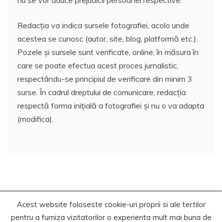
nu se vor aduce prejudicii persoanei respective.
Redacția va indica sursele fotografiei, acolo unde
acestea se cunosc (autor, site, blog, platformă etc.).
Pozele și sursele sunt verificate, online, în măsura în
care se poate efectua acest proces jurnalistic,
respectându-se principiul de verificare din minim 3
surse. În cadrul dreptului de comunicare, redacția
respectă forma inițială a fotografiei și nu o va adapta
(modifica).
Acest website foloseste cookie-uri proprii si ale tertilor
Copyrights. © 2021 Segra Media
pentru a furniza vizitatorilor o experienta mult mai buna de