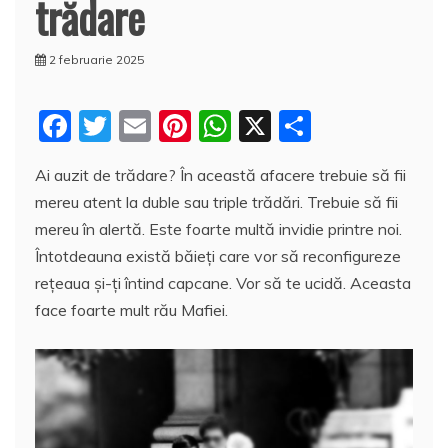
trădare
2 februarie 2025
F
T
E
Pi
W
X
P
a
w
m
nt
h
a
Ai auzit de trădare? În această afacere trebuie să fii
c
itt
ai
er
at
rt
mereu atent la duble sau triple trădări. Trebuie să fii
e
er
l
e
s
aj
mereu în alertă. Este foarte multă invidie printre noi.
b
st
A
e
Întotdeauna există băieţi care vor să reconfigureze
o
p
a
reţeaua şi-ţi întind capcane. Vor să te ucidă. Aceasta
o
p
z
face foarte mult rău Mafiei.
k
ă