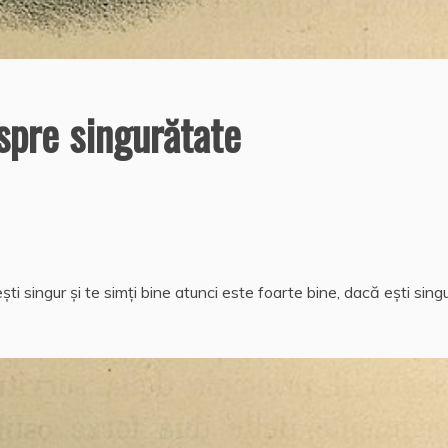
pre singurătate
i singur şi te simţi bine atunci este foarte bine, dacă eşti singu