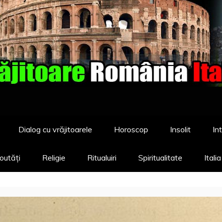
Dialog cu vrăjitoarele
Horoscop
Insolit
Int
outăți
Religie
Ritualuiri
Spiritualitate
Itali