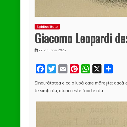
Spiritualitate
Giacomo Leopardi des
22 ianuarie 2025
F
T
E
Pi
W
X
P
a
w
m
nt
h
a
Singurătatea e ca o lupă care măreşte: dacă eşt
c
itt
ai
er
at
rt
te simţi rău, atunci este foarte rău.
e
er
l
e
s
aj
b
st
A
e
o
p
a
o
p
z