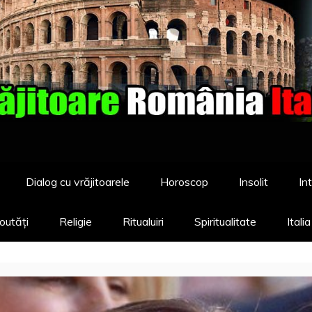
Dialog cu vrăjitoarele
Horoscop
Insolit
Int
outăți
Religie
Ritualuiri
Spiritualitate
Itali