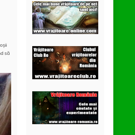
oșii
nd să