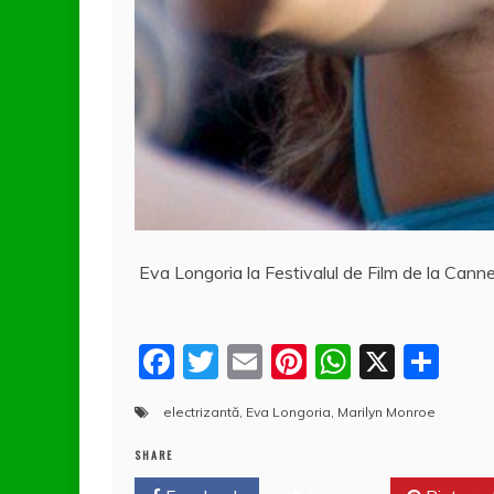
Eva Longoria la Festivalul de Film de la Canne
F
T
E
Pi
W
X
P
a
w
m
nt
h
a
electrizantă
,
Eva Longoria
,
Marilyn Monroe
c
itt
ai
er
at
rt
e
er
l
e
s
aj
SHARE