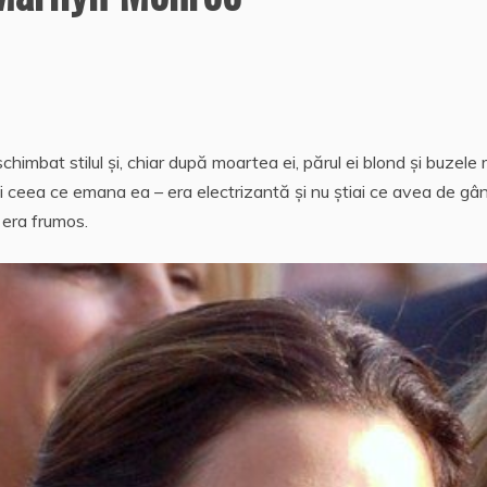
imbat stilul și, chiar după moartea ei, părul ei blond și buzele r
i ceea ce emana ea – era electrizantă și nu știai ce avea de gâ
i era frumos.