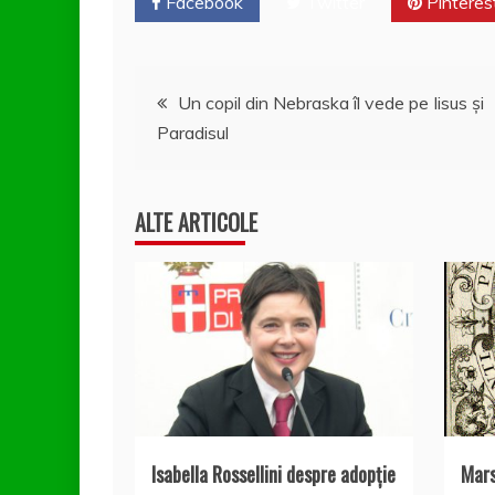
b
st
A
e
Facebook
Twitter
Pinteres
o
p
a
o
p
z
Navigare
Un copil din Nebraska îl vede pe Iisus şi
k
ă
Paradisul
în
articole
ALTE ARTICOLE
Isabella Rossellini despre adopție
Mars