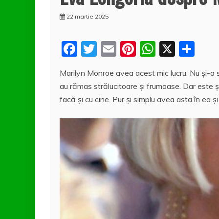
22 martie 2025
F
T
E
Pi
W
X
P
a
w
m
nt
h
a
Marilyn Monroe avea acest mic lucru. Nu și-a sch
c
itt
ai
er
at
rt
au rămas strălucitoare și frumoase. Dar este ș
e
er
l
e
s
aj
facă și cu cine. Pur și simplu avea asta în ea ș
b
st
A
e
o
p
a
o
p
z
k
ă