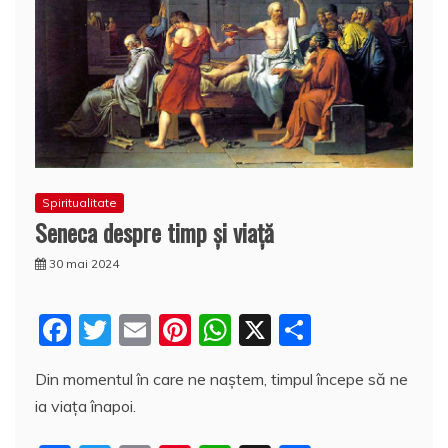
Spiritualitate
Seneca despre timp şi viață
30 mai 2024
F
T
E
Pi
W
X
P
a
w
m
nt
h
a
Din momentul în care ne naștem, timpul începe să ne
c
itt
ai
er
at
rt
ia viața înapoi.
e
er
l
e
s
aj