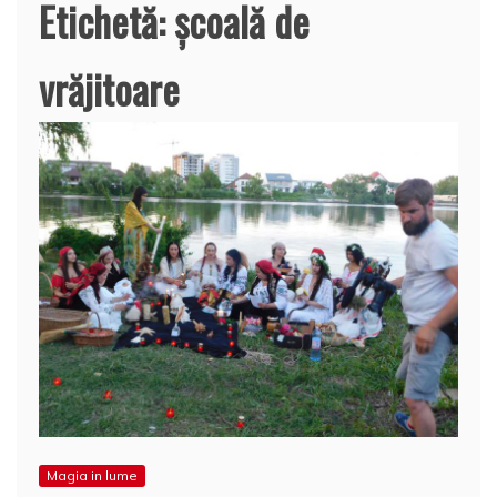
Etichetă:
școală de
vrăjitoare
Magia in lume