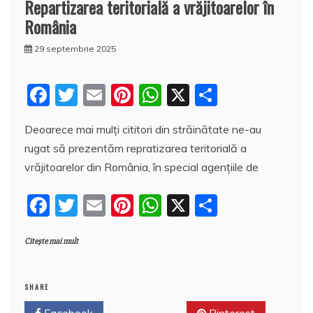
Repartizarea teritorială a vrăjitoarelor în
România
29 septembrie 2025
F
T
E
Pi
W
X
P
a
w
m
nt
h
a
Deoarece mai mulți cititori din străinătate ne-au
c
itt
ai
er
at
rt
rugat să prezentăm repratizarea teritorială a
e
er
l
e
s
aj
vrăjitoarelor din România, în special agențiile de
b
st
A
e
F
T
E
Pi
W
X
P
o
p
a
a
w
m
nt
h
a
o
p
z
Citește mai mult
c
itt
ai
er
at
rt
k
ă
e
er
l
e
s
aj
b
st
A
e
SHARE
Facebook
Twitter
Pinterest