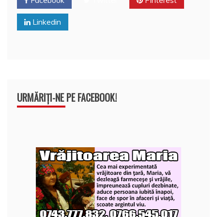
o
p
a
o
p
z
Linkedin
k
ă
URMĂRIȚI-NE PE FACEBOOK!