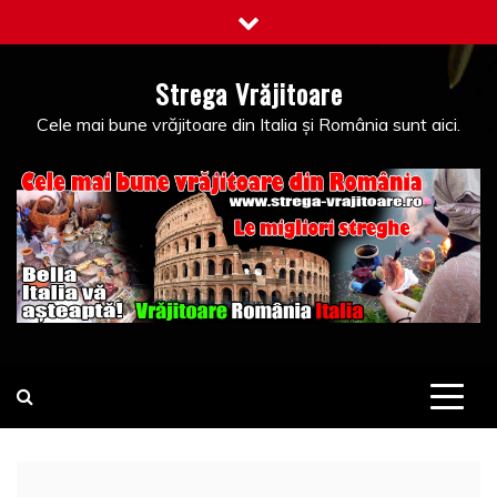
Skip
to
content
Strega Vrăjitoare
Cele mai bune vrăjitoare din Italia și România sunt aici.