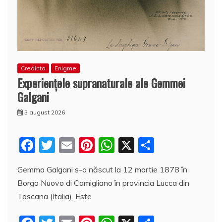
Credinta
Enigme
Experienţele supranaturale ale Gemmei
Galgani
3 august 2026
F
T
E
Pi
W
X
P
a
w
m
nt
h
a
Gemma Galgani s-a născut la 12 martie 1878 în
c
itt
ai
er
at
rt
Borgo Nuovo di Camigliano în provincia Lucca din
e
er
l
e
s
aj
Toscana (Italia). Este
b
st
A
e