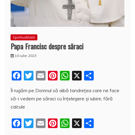
Spiritualitate
Papa Francisc despre săraci
10 iulie 2023
F
T
E
Pi
W
X
P
a
w
m
nt
h
a
Îl rugăm pe Domnul să aibă tandrețea care ne face
c
itt
ai
er
at
rt
să-i vedem pe săraci cu înțelegere și iubire, fără
e
er
l
e
s
aj
calcule
b
st
A
e
F
T
E
Pi
W
X
P
o
p
a
a
w
m
nt
h
a
o
p
z