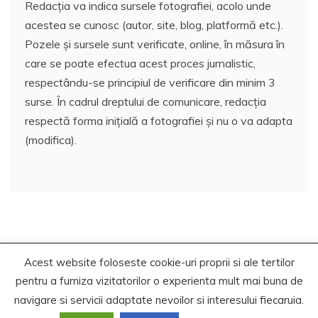
Redacția va indica sursele fotografiei, acolo unde
acestea se cunosc (autor, site, blog, platformă etc.).
Pozele și sursele sunt verificate, online, în măsura în
care se poate efectua acest proces jurnalistic,
respectându-se principiul de verificare din minim 3
surse. În cadrul dreptului de comunicare, redacția
respectă forma inițială a fotografiei și nu o va adapta
(modifica).
Acest website foloseste cookie-uri proprii si ale tertilor
Copyrights. © 2021 Segra Media
pentru a furniza vizitatorilor o experienta mult mai buna de
Proudly powered by WordPress
|
Theme: Recent News
navigare si servicii adaptate nevoilor si interesului fiecaruia.
by
Candid Themes
.