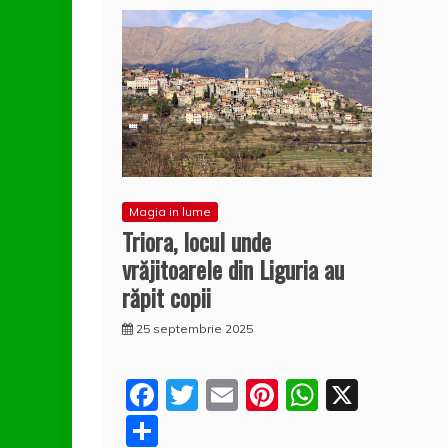
Magia in lume
Triora, locul unde
vrăjitoarele din Liguria au
răpit copii
25 septembrie 2025
F
T
E
Pi
W
X
a
w
m
nt
h
P