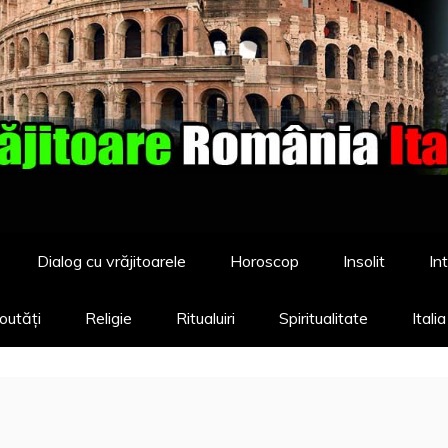
Dialog cu vrăjitoarele
Horoscop
Insolit
Int
outăți
Religie
Ritualuiri
Spiritualitate
Itali