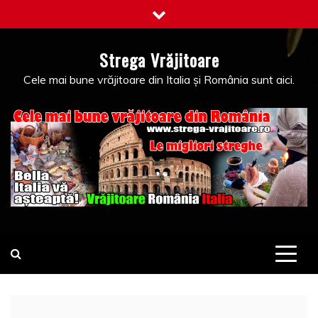
Skip
to
content
Strega Vrăjitoare
Cele mai bune vrăjitoare din Italia și România sunt aici.