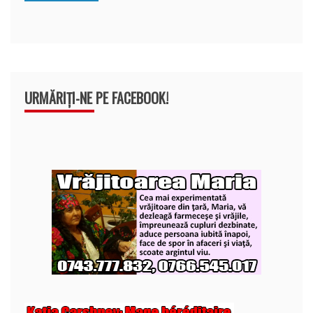
k
ă
URMĂRIȚI-NE PE FACEBOOK!