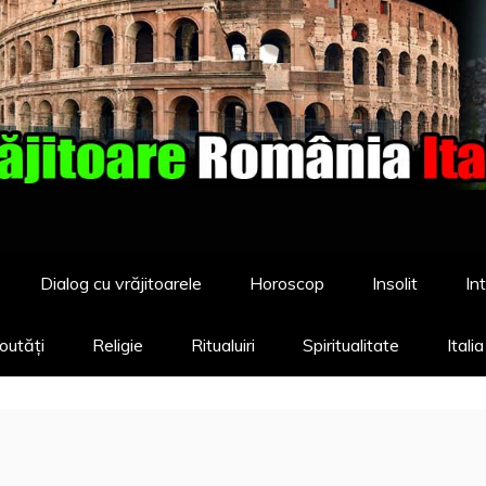
Dialog cu vrăjitoarele
Horoscop
Insolit
Int
outăți
Religie
Ritualuiri
Spiritualitate
Itali