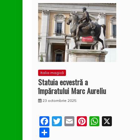
Italia magică
Statuia ecvestră a
împăratului Marc Aureliu
23 octombrie 2025
F
T
E
Pi
W
X
a
w
m
nt
h
P