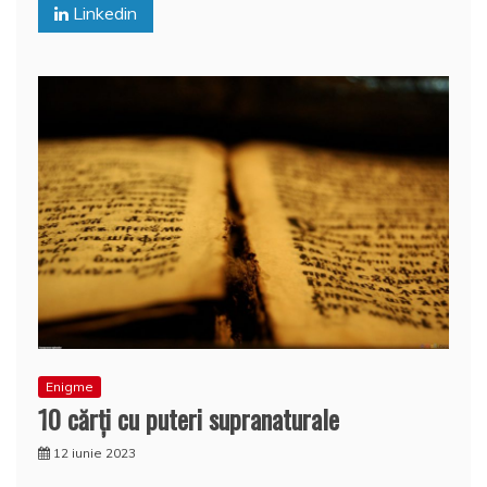
o
p
z
Linkedin
k
ă
Enigme
10 cărţi cu puteri supranaturale
12 iunie 2023