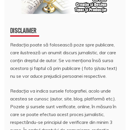
DISCLAIMER
Redacția poate să folosească poze spre publicare,
care ilustrează un anumit discurs jurnalistic, dar care
conțin dreptul de autor. Se va menționa însă sursa
acestora și faptul că prin publicare ( foto și/sau text)
nu se vor aduce prejudicii persoanei respective.
Redacția va indica sursele fotografiei, acolo unde
acestea se cunosc (autor, site, blog, platformă etc.).
Pozele și sursele sunt verificate, online, în măsura în
care se poate efectua acest proces jurnalistic,
respectându-se principiul de verificare din minim 3
surse. În cadrul dreptului de comunicare, redacția