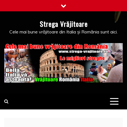
Skip
to
content
Strega Vrăjitoare
Cele mai bune vrăjitoare din Italia și România sunt aici.