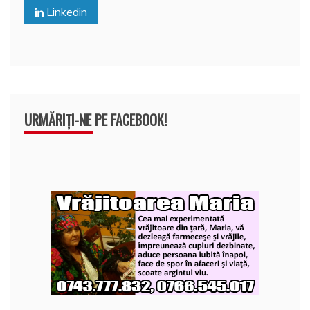
o
p
z
Linkedin
k
ă
URMĂRIȚI-NE PE FACEBOOK!