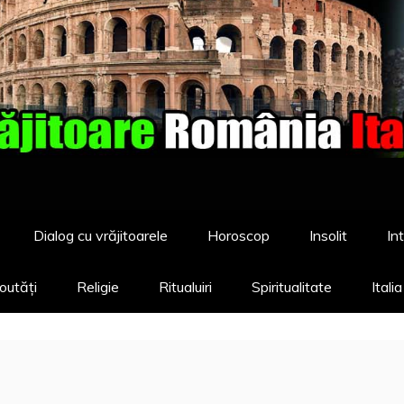
Dialog cu vrăjitoarele
Horoscop
Insolit
Int
outăți
Religie
Ritualuiri
Spiritualitate
Itali