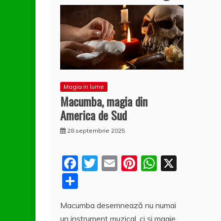
Magia in lume
Macumba, magia din
America de Sud
28 septembrie 2025
F
T
E
Pi
W
X
a
w
m
nt
h
P
c
itt
ai
er
at
a
Macumba desemnează nu numai
e
er
l
e
s
rt
un instrument muzical, ci și magie.