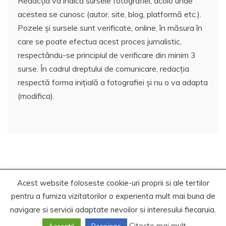
Redacția va indica sursele fotografiei, acolo unde
acestea se cunosc (autor, site, blog, platformă etc.).
Pozele și sursele sunt verificate, online, în măsura în
care se poate efectua acest proces jurnalistic,
respectându-se principiul de verificare din minim 3
surse. În cadrul dreptului de comunicare, redacția
respectă forma inițială a fotografiei și nu o va adapta
(modifica).
Acest website foloseste cookie-uri proprii si ale tertilor
Copyrights. © 2021 Segra Media
pentru a furniza vizitatorilor o experienta mult mai buna de
Proudly powered by WordPress
|
Theme: Recent News
navigare si servicii adaptate nevoilor si interesului fiecaruia.
by
Candid Themes
.
Citește mai mult