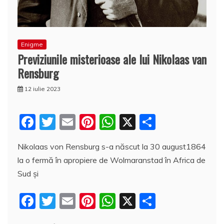
Enigme
Previziunile misterioase ale lui Nikolaas van
Rensburg
12 iulie 2023
F
T
E
Pi
W
X
P
a
w
m
nt
h
a
Nikolaas von Rensburg s-a născut la 30 august1864
c
itt
ai
er
at
rt
la o fermă în apropiere de Wolmaranstad în Africa de
e
er
l
e
s
aj
Sud şi
b
st
A
e
F
T
E
Pi
W
X
P
o
p
a
a
w
m
nt
h
a
o
p
z