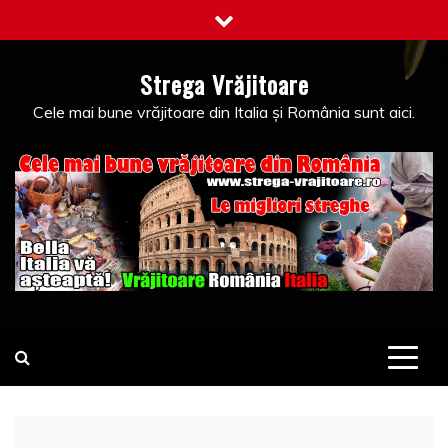
Skip
to
content
Strega Vrăjitoare
Cele mai bune vrăjitoare din Italia și România sunt aici.