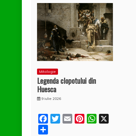
Mitologie
Legenda clopotului din
Huesca
9 iulie 2026
F
T
E
Pi
W
X
a
w
m
nt
h
P