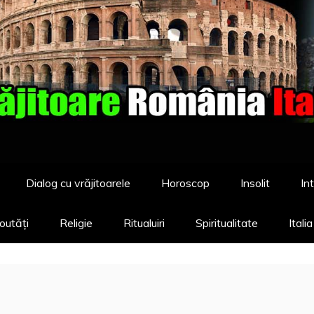
Dialog cu vrăjitoarele
Horoscop
Insolit
Int
outăți
Religie
Ritualuiri
Spiritualitate
Itali