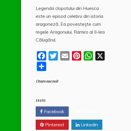
c
itt
ai
er
at
a
Legenda clopotului din Huesca
e
er
l
e
s
rt
este un episod celebru din istoria
b
st
A
aj
aragoneză. Ea povestește cum
o
p
e
regele Aragonului, Ramiro al II-lea
o
p
a
Călugărul,
k
z
F
T
E
Pi
W
X
ă
a
w
m
nt
h
P
c
itt
ai
er
at
a
e
er
l
e
s
Citește mai mult
rt
b
st
A
aj
o
p
e
SHARE
o
p
a
Facebook
Twitter
k
z
Pinterest
Linkedin