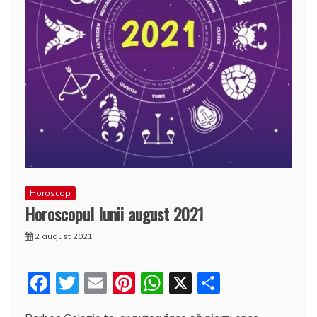
Horoscop
Horoscopul lunii august 2021
2 august 2021
F
T
E
Pi
W
X
P
a
w
m
nt
h
a