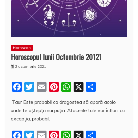
Horoscop
Horoscopul lunii Octombrie 20121
2 octombrie 2021
F
T
E
Pi
W
X
P
a
w
m
nt
h
a
Taur Este probabil ca dragostea să apară acolo
c
itt
ai
er
at
rt
unde te aștepți mai puțin. Afacerile tale vor înflori, cu
e
er
l
e
s
aj
excepția, probabil,
b
st
A
e
F
T
E
Pi
W
X
P
o
p
a