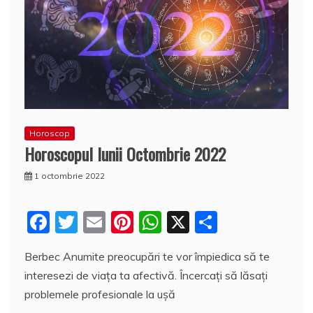
Horoscop
Horoscopul lunii Octombrie 2022
1 octombrie 2022
F
T
E
Pi
W
X
P
a
w
m
nt
h
a
Berbec Anumite preocupări te vor împiedica să te
c
itt
ai
er
at
rt
interesezi de viața ta afectivă. Încercați să lăsați
e
er
l
e
s
aj
problemele profesionale la ușă
b
st
A
e