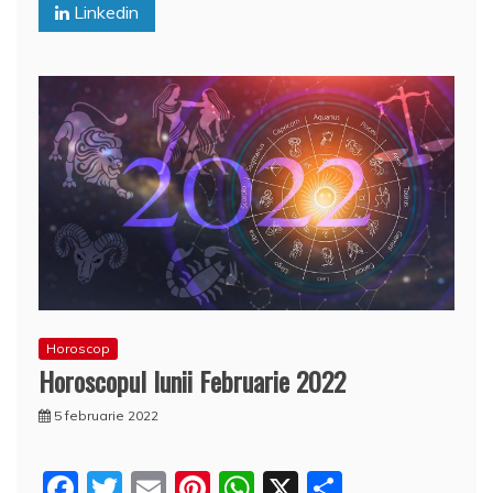
o
p
z
Linkedin
k
ă
Horoscop
Horoscopul lunii Februarie 2022
5 februarie 2022
F
T
E
Pi
W
X
P