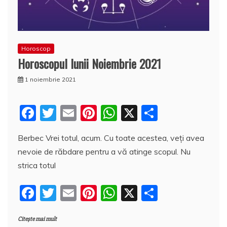
Horoscop
Horoscopul lunii Noiembrie 2021
1 noiembrie 2021
F
T
E
Pi
W
X
P
a
w
m
nt
h
a
Berbec Vrei totul, acum. Cu toate acestea, veți avea
c
itt
ai
er
at
rt
nevoie de răbdare pentru a vă atinge scopul. Nu
e
er
l
e
s
aj
strica totul
b
st
A
e
F
T
E
Pi
W
X
P
o
p
a
a
w
m
nt
h
a
o
p
z
Citește mai mult
c
itt
ai
er
at
rt
k
ă