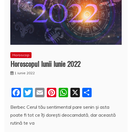
Horoscop
Horoscopul lunii Iunie 2022
1 iunie 2022
F
T
E
Pi
W
X
P
a
w
m
nt
h
a
Berbec Cerul tău sentimental pare senin și asta
c
itt
ai
er
at
rt
poate fi tot ce îți dorești deocamdată, dar această
e
er
l
e
s
aj
rutină te va
b
st
A
e