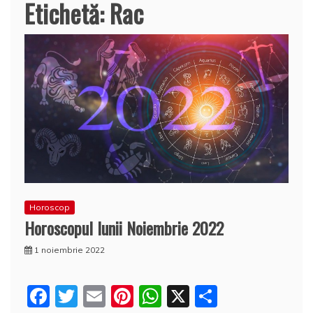
Etichetă:
Rac
Horoscop
Horoscopul lunii Noiembrie 2022
1 noiembrie 2022
F
T
E
Pi
W
X
P