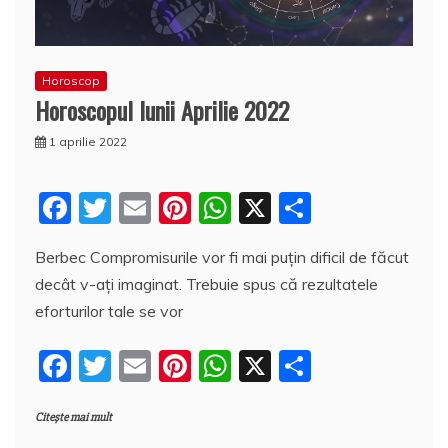
Horoscop
Horoscopul lunii Aprilie 2022
1 aprilie 2022
F
T
E
Pi
W
X
P
a
w
m
nt
h
a
Berbec Compromisurile vor fi mai puțin dificil de făcut
c
itt
ai
er
at
rt
decât v-ați imaginat. Trebuie spus că rezultatele
e
er
l
e
s
aj
eforturilor tale se vor
b
st
A
e
F
T
E
Pi
W
X
P
o
p
a
a
w
m
nt
h
a
o
p
z
Citește mai mult
c
itt
ai
er
at
rt
k
ă