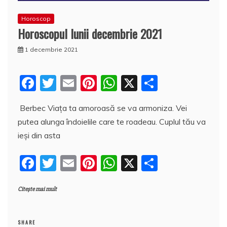
Horoscop
Horoscopul lunii decembrie 2021
1 decembrie 2021
F
T
E
Pi
W
X
P
a
w
m
nt
h
a
Berbec Viața ta amoroasă se va armoniza. Vei
c
itt
ai
er
at
rt
putea alunga îndoielile care te roadeau. Cuplul tău va
e
er
l
e
s
aj
ieși din asta
b
st
A
e
F
T
E
Pi
W
X
P
o
p
a
a
w
m
nt
h
a
o
p
z
Citește mai mult
c
itt
ai
er
at
rt
k
ă
e
er
l
e
s
aj
SHARE