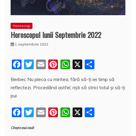
Horoscop
Horoscopul lunii Septembrie 2022
1 septembrie 2022
F
T
E
Pi
W
X
P
a
w
m
nt
h
a
Berbec Nu pleca cu mintea, fără să-ți iei timp să
c
itt
ai
er
at
rt
reflectezi. Procedând astfel, riști să strici totul și să-ți
e
er
l
e
s
aj
pui
b
st
A
e
F
T
E
Pi
W
X
P
o
p
a
a
w
m
nt
h
a
o
p
z
Citește mai mult
c
itt
ai
er
at
rt
k
ă