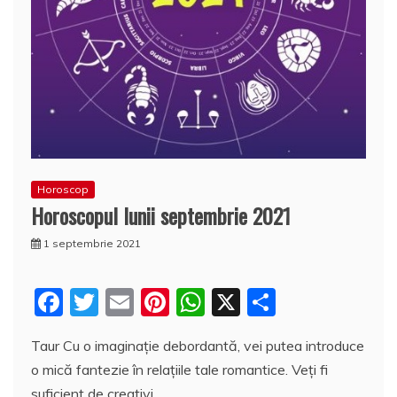
Horoscop
Horoscopul lunii septembrie 2021
1 septembrie 2021
F
T
E
Pi
W
X
P
a
w
m
nt
h
a
Taur Cu o imaginație debordantă, vei putea introduce
c
itt
ai
er
at
rt
o mică fantezie în relațiile tale romantice. Veți fi
e
er
l
e
s
aj
suficient de creativi