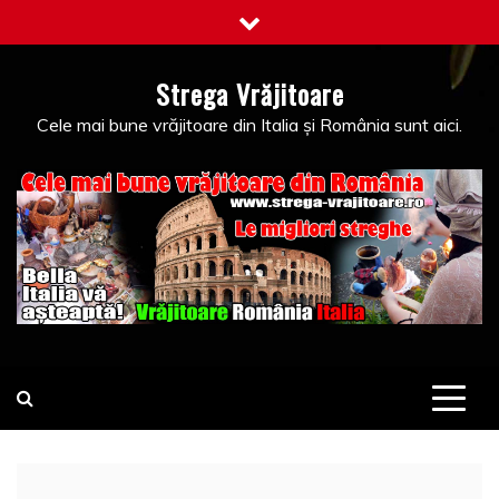
Skip
to
content
Strega Vrăjitoare
Cele mai bune vrăjitoare din Italia și România sunt aici.