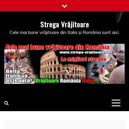
Skip
to
content
Strega Vrăjitoare
Cele mai bune vrăjitoare din Italia și România sunt aici.