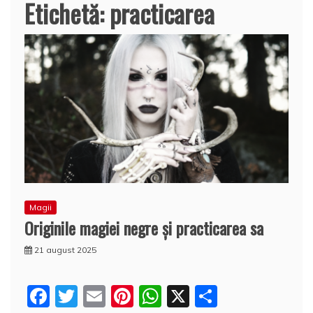
Etichetă:
practicarea
Magii
Originile magiei negre şi practicarea sa
21 august 2025
F
T
E
Pi
W
X
P