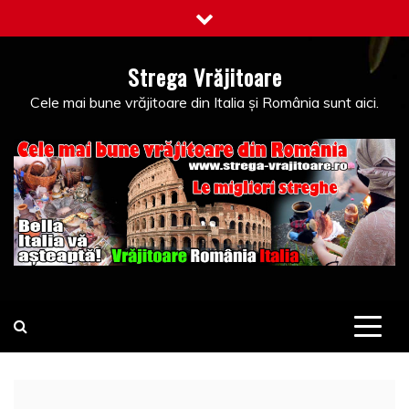
Skip
to
content
Strega Vrăjitoare
Cele mai bune vrăjitoare din Italia și România sunt aici.