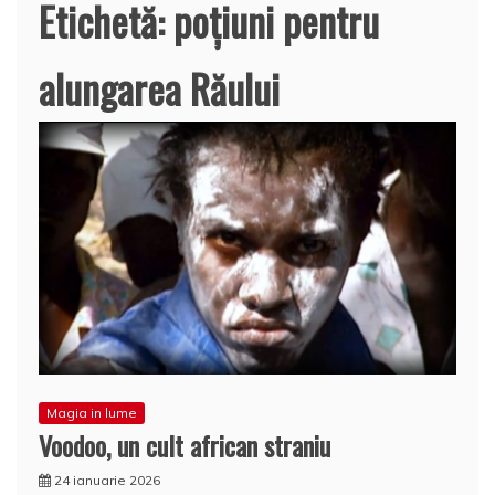
Etichetă:
poţiuni pentru
alungarea Răului
Magia in lume
Voodoo, un cult african straniu
24 ianuarie 2026