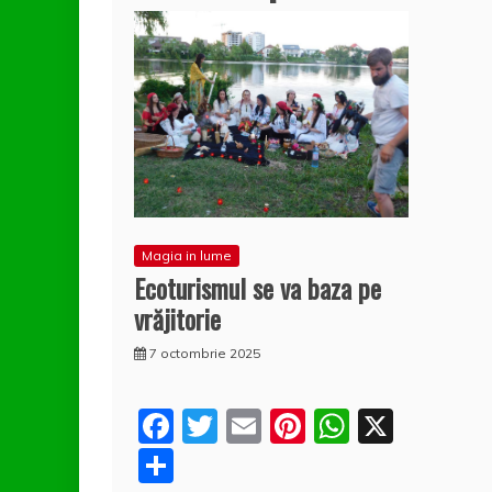
Magia in lume
Ecoturismul se va baza pe
vrăjitorie
7 octombrie 2025
F
T
E
Pi
W
X
a
w
m
nt
h
P