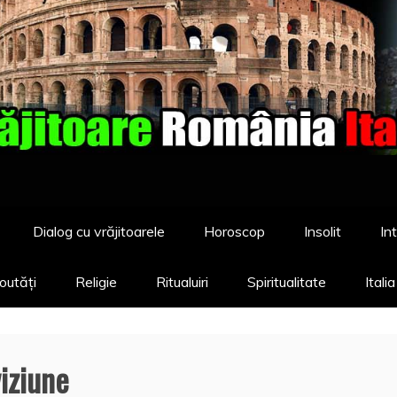
Dialog cu vrăjitoarele
Horoscop
Insolit
Int
outăți
Religie
Ritualuiri
Spiritualitate
Itali
viziune