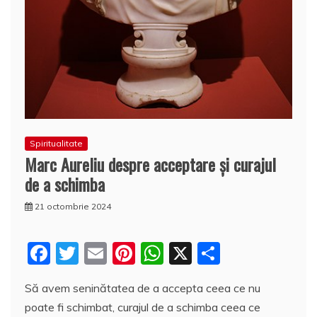
Spiritualitate
Marc Aureliu despre acceptare şi curajul
de a schimba
21 octombrie 2024
F
T
E
Pi
W
X
P
a
w
m
nt
h
a
Să avem seninătatea de a accepta ceea ce nu
c
itt
ai
er
at
rt
poate fi schimbat, curajul de a schimba ceea ce