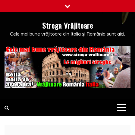
Skip
to
content
Strega Vrăjitoare
Cele mai bune vrăjitoare din Italia și România sunt aici.