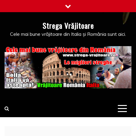
Skip
to
content
Strega Vrăjitoare
Cele mai bune vrăjitoare din Italia și România sunt aici.