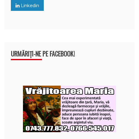
o
p
z
Linkedin
k
ă
URMĂRIȚI-NE PE FACEBOOK!