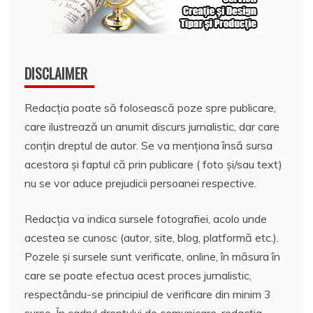
DISCLAIMER
Redacția poate să folosească poze spre publicare,
care ilustrează un anumit discurs jurnalistic, dar care
conțin dreptul de autor. Se va menționa însă sursa
acestora și faptul că prin publicare ( foto și/sau text)
nu se vor aduce prejudicii persoanei respective.
Redacția va indica sursele fotografiei, acolo unde
acestea se cunosc (autor, site, blog, platformă etc.).
Pozele și sursele sunt verificate, online, în măsura în
care se poate efectua acest proces jurnalistic,
respectându-se principiul de verificare din minim 3
surse. În cadrul dreptului de comunicare, redacția