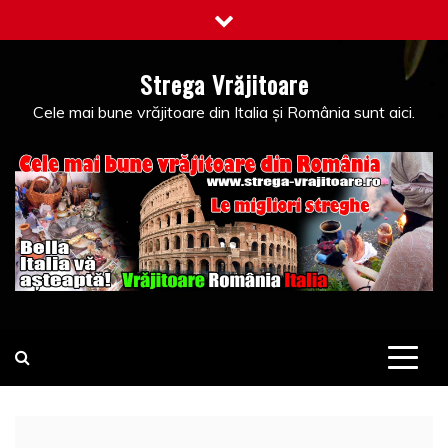
Skip
to
content
Strega Vrăjitoare
Cele mai bune vrăjitoare din Italia și România sunt aici.