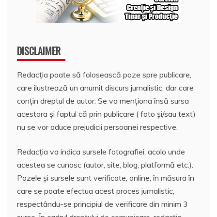
DISCLAIMER
Redacția poate să folosească poze spre publicare,
care ilustrează un anumit discurs jurnalistic, dar care
conțin dreptul de autor. Se va menționa însă sursa
acestora și faptul că prin publicare ( foto și/sau text)
nu se vor aduce prejudicii persoanei respective.
Redacția va indica sursele fotografiei, acolo unde
acestea se cunosc (autor, site, blog, platformă etc.).
Pozele și sursele sunt verificate, online, în măsura în
care se poate efectua acest proces jurnalistic,
respectându-se principiul de verificare din minim 3
surse. În cadrul dreptului de comunicare, redacția