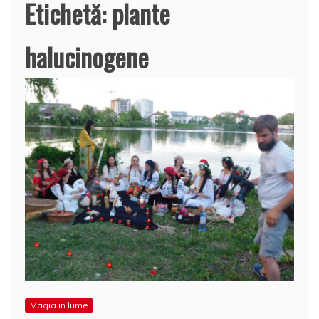
Etichetă:
plante
halucinogene
Magia in lume