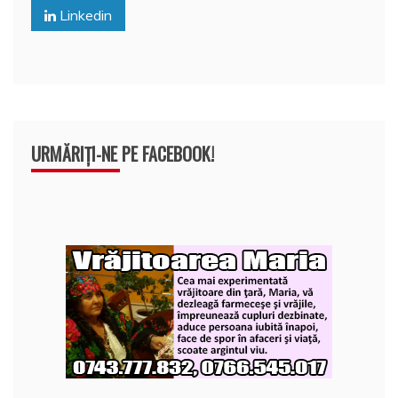
o
p
z
Linkedin
k
ă
URMĂRIȚI-NE PE FACEBOOK!