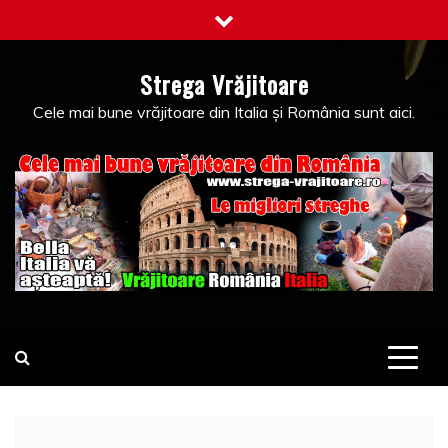
Skip
to
content
Strega Vrăjitoare
Cele mai bune vrăjitoare din Italia și România sunt aici.