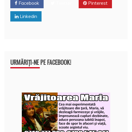
o
p
a
Facebook
Twitter
Pinterest
o
p
z
Linkedin
k
ă
URMĂRIȚI-NE PE FACEBOOK!