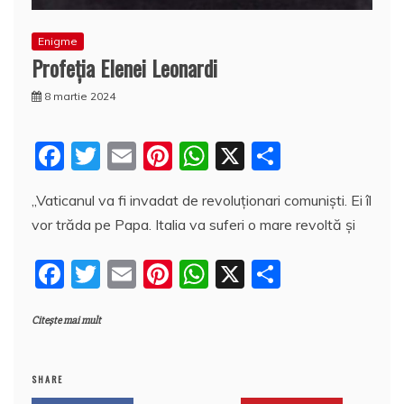
Enigme
Profeţia Elenei Leonardi
8 martie 2024
F
T
E
Pi
W
X
P
a
w
m
nt
h
a
„Vaticanul va fi invadat de revoluționari comuniști. Ei îl
c
itt
ai
er
at
rt
vor trăda pe Papa. Italia va suferi o mare revoltă și
e
er
l
e
s
aj
b
st
A
e
F
T
E
Pi
W
X
P
o
p
a
a
w
m
nt
h
a
o
p
z
Citește mai mult
c
itt
ai
er
at
rt
k
ă
e
er
l
e
s
aj
b
st
A
e
SHARE