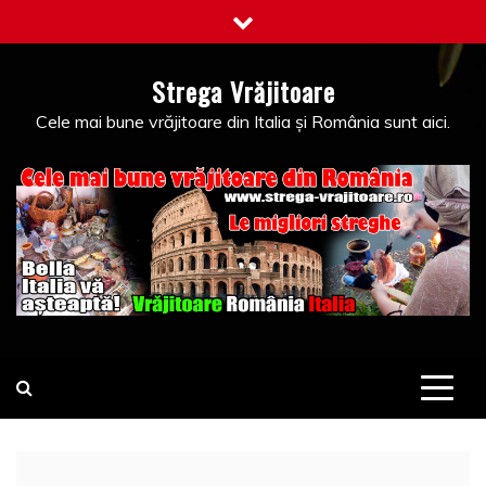
Skip
to
content
Strega Vrăjitoare
Cele mai bune vrăjitoare din Italia și România sunt aici.