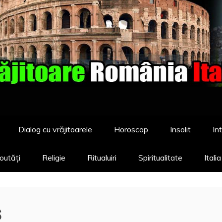
Dialog cu vrăjitoarele
Horoscop
Insolit
Int
outăți
Religie
Ritualuiri
Spiritualitate
Itali
s