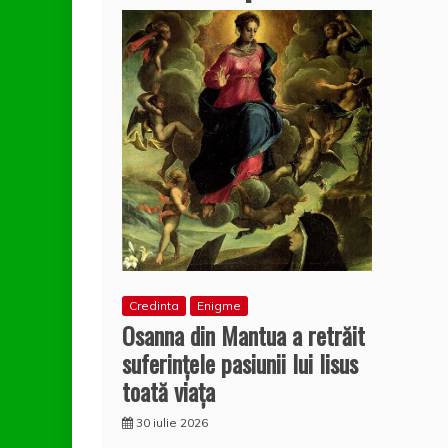
Credinta
Enigme
Osanna din Mantua a retrăit
suferințele pasiunii lui Iisus
toată viaţa
30 iulie 2026