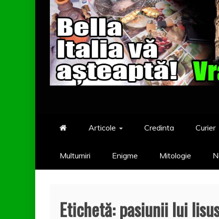
Articole
Credinta
Curier
Multumiri
Enigme
Mitologie
N
Etichetă:
pasiunii lui Iisu