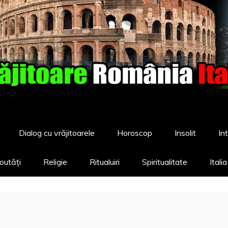
Dialog cu vrăjitoarele
Horoscop
Insolit
Int
outăți
Religie
Ritualuiri
Spiritualitate
Itali