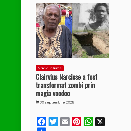
Magia in lume
Clairvius Narcisse a fost
transformat zombi prin
magia voodoo
30 septembrie 2025
F
T
E
Pi
W
X
a
w
m
nt
h