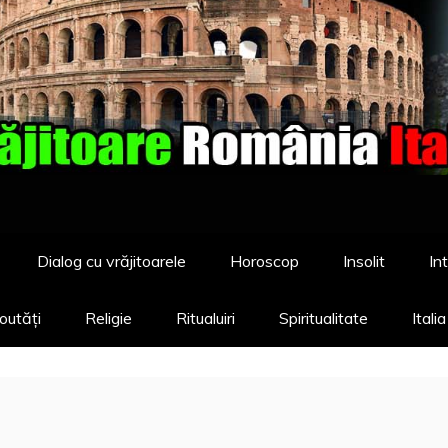
Dialog cu vrăjitoarele
Horoscop
Insolit
Int
outăți
Religie
Ritualuiri
Spiritualitate
Itali