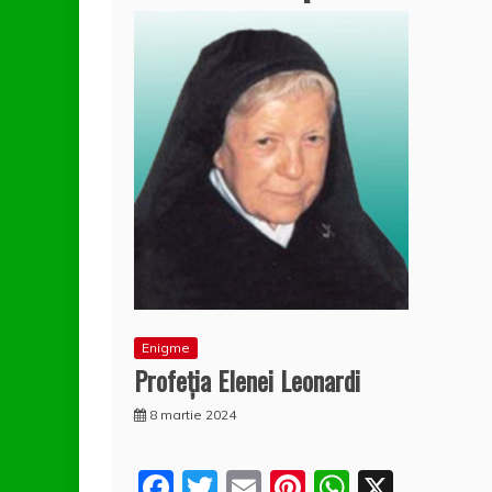
Enigme
Profeţia Elenei Leonardi
8 martie 2024
F
T
E
Pi
W
X