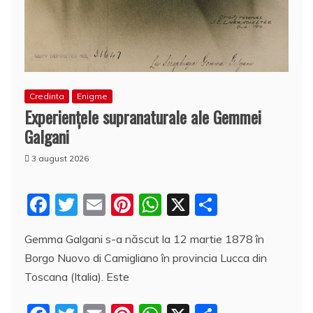
Credinta
Enigme
Experienţele supranaturale ale Gemmei
Galgani
3 august 2026
F
T
E
Pi
W
X
P
a
w
m
nt
h
a
Gemma Galgani s-a născut la 12 martie 1878 în
c
itt
ai
er
at
rt
Borgo Nuovo di Camigliano în provincia Lucca din
e
er
l
e
s
aj
Toscana (Italia). Este
b
st
A
e