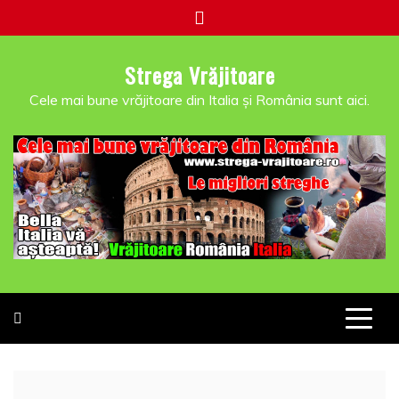
Skip
to
content
Strega Vrăjitoare
Cele mai bune vrăjitoare din Italia și România sunt aici.