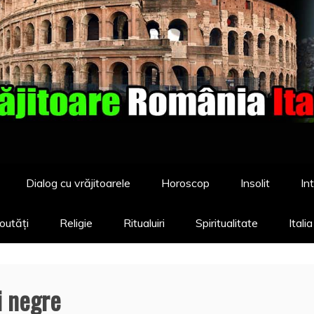
Dialog cu vrăjitoarele
Horoscop
Insolit
Int
outăți
Religie
Ritualuiri
Spiritualitate
Itali
i negre