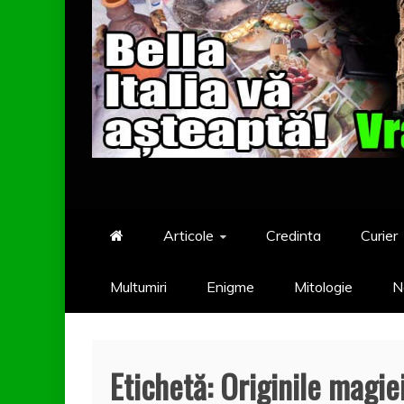
Articole
Credinta
Curier
Multumiri
Enigme
Mitologie
N
Etichetă:
Originile magie