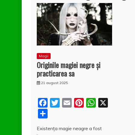
Magii
Originile magiei negre şi
practicarea sa
21 august 2025
F
T
E
Pi
W
X
a
w
m
nt
h
P
c
itt
ai
er
at
a
Existenţa magie neagre a fost
e
er
l
e
s
rt