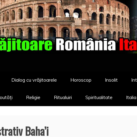
Dialog cu vrăjitoarele
Horoscop
Insolit
Int
outăți
Religie
Ritualuiri
Spiritualitate
Itali
trativ Baha’i