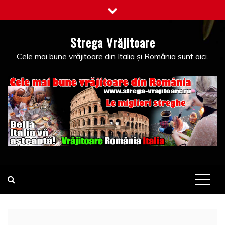
Skip
to
content
Strega Vrăjitoare
Cele mai bune vrăjitoare din Italia și România sunt aici.