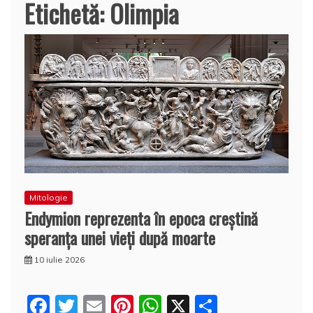
Etichetă:
Olimpia
Mitologie
Endymion reprezenta în epoca creștină
speranța unei vieți după moarte
10 iulie 2026
F
T
E
Pi
W
X
P