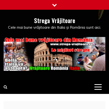
Skip
to
content
Strega Vrăjitoare
Cele mai bune vrăjitoare din Italia și România sunt aici.