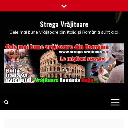
Skip
to
content
Strega Vrăjitoare
Cele mai bune vrăjitoare din Italia și România sunt aici.