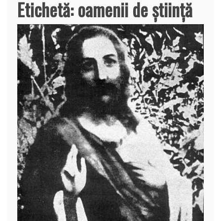
Etichetă:
oamenii de ştiinţă