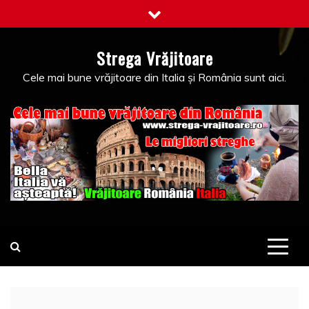
Skip
to
content
Strega Vrăjitoare
Cele mai bune vrăjitoare din Italia și România sunt aici.