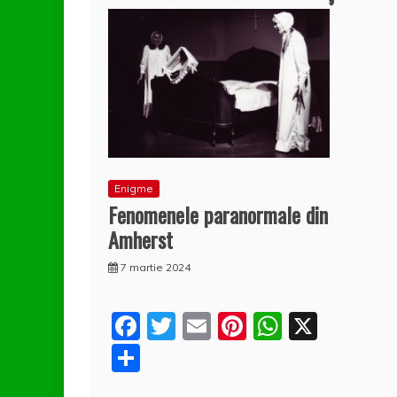
Enigme
Fenomenele paranormale din
Amherst
7 martie 2024
F
T
E
Pi
W
X
a
w
m
nt
h
P
c
itt
ai
er
at
a