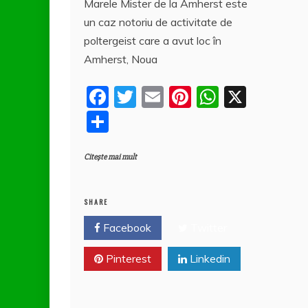
Marele Mister de la Amherst este
e
er
l
e
s
rt
un caz notoriu de activitate de
b
st
A
aj
poltergeist care a avut loc în
o
p
e
Amherst, Noua
o
p
a
F
T
E
Pi
W
X
k
z
a
w
m
nt
h
P
ă
c
itt
ai
er
at
a
e
er
l
e
s
Citește mai mult
rt
b
st
A
aj
o
p
e
SHARE
o
p
a
Facebook
Twitter
k
z
Pinterest
Linkedin
ă