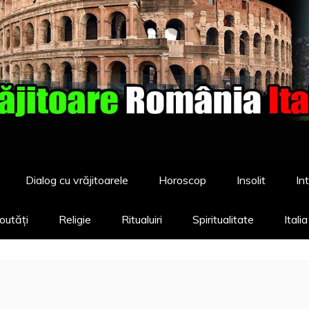
Dialog cu vrăjitoarele
Horoscop
Insolit
Int
outăți
Religie
Ritualuiri
Spiritualitate
Itali