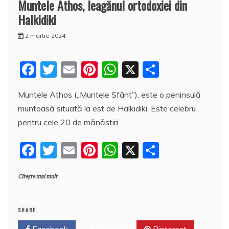
Muntele Athos, leagănul ortodoxiei din
Halkidiki
2 martie 2024
F
T
E
Pi
W
X
P
a
w
m
nt
h
a
Muntele Athos („Muntele Sfânt”), este o peninsulă
c
itt
ai
er
at
rt
muntoasă situată la est de Halkidiki. Este celebru
e
er
l
e
s
aj
pentru cele 20 de mănăstiri
b
st
A
e
F
T
E
Pi
W
X
P
o
p
a
a
w
m
nt
h
a
o
p
z
Citește mai mult
c
itt
ai
er
at
rt
k
ă
e
er
l
e
s
aj
b
st
A
e
SHARE
Facebook
Twitter
Pinterest