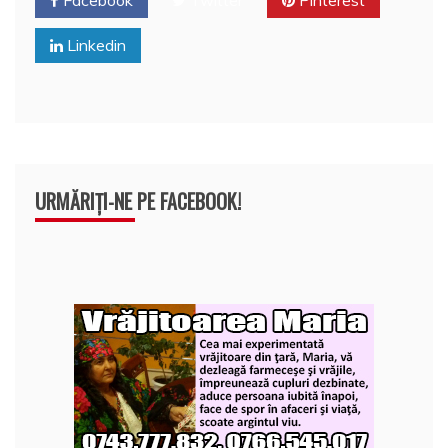
o
p
a
o
p
z
Linkedin
k
ă
URMĂRIȚI-NE PE FACEBOOK!