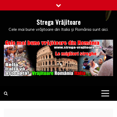
Skip
to
content
Strega Vrăjitoare
Cele mai bune vrăjitoare din Italia și România sunt aici.