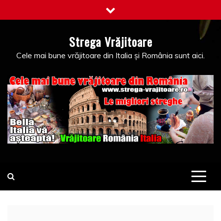
Skip
to
content
Strega Vrăjitoare
Cele mai bune vrăjitoare din Italia și România sunt aici.