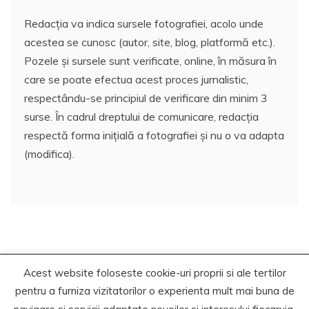
Redacția va indica sursele fotografiei, acolo unde
acestea se cunosc (autor, site, blog, platformă etc.).
Pozele și sursele sunt verificate, online, în măsura în
care se poate efectua acest proces jurnalistic,
respectându-se principiul de verificare din minim 3
surse. În cadrul dreptului de comunicare, redacția
respectă forma inițială a fotografiei și nu o va adapta
(modifica).
Acest website foloseste cookie-uri proprii si ale tertilor
Copyrights. © 2021 Segra Media
pentru a furniza vizitatorilor o experienta mult mai buna de
Proudly powered by WordPress
|
Theme: Recent News